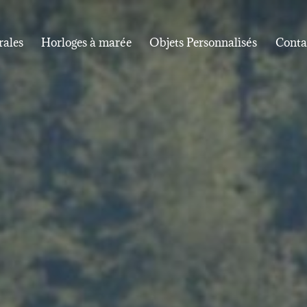
rales
Horloges à marée
Objets Personnalisés
Conta