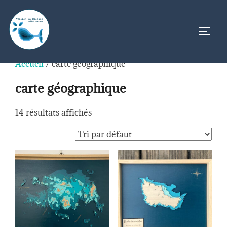
Aller
au
PERM
contenu
Accueil
/ carte géographique
carte géographique
14 résultats affichés