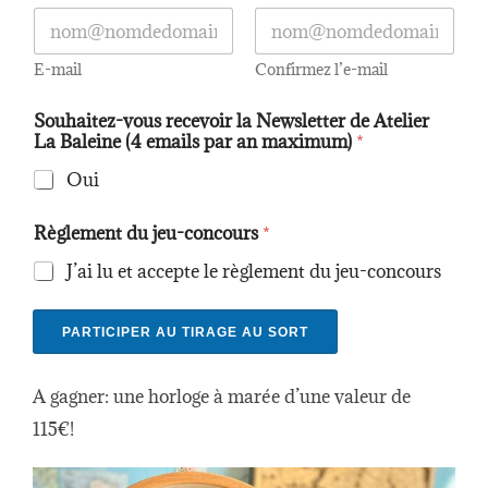
E-mail
Confirmez l’e-mail
p
Souhaitez-vous recevoir la Newsletter de Atelier
a
La Baleine (4 emails par an maximum)
*
r
e
Oui
-
m
a
Règlement du jeu-concours
*
i
l
J’ai lu et accepte le règlement du jeu-concours
*
PARTICIPER AU TIRAGE AU SORT
A gagner: une horloge à marée d’une valeur de
115€!