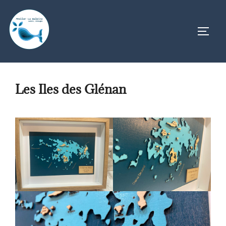
Aller
au
PERM
contenu
Les Iles des Glénan