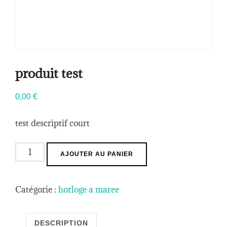
produit test
0,00
€
test descriptif court
quantité
AJOUTER AU PANIER
de
produit
Catégorie :
horloge a maree
test
DESCRIPTION